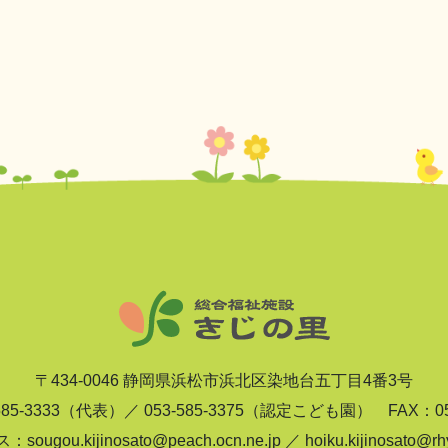
ビ
ゲ
ー
シ
ョ
ン
〒434-0046 静岡県浜松市浜北区染地台五丁目4番3号
585-3333（代表）／ 053-585-3375（認定こども園） FAX：053
gou.kijinosato@peach.ocn.ne.jp ／ hoiku.kijinosato@rhyt