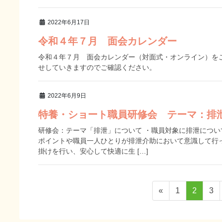
2022年6月17日
令和４年７月 面会カレンダー
令和４年７月 面会カレンダー（対面式・オンライン）をご
せしていきますのでご確認ください。
2022年6月9日
特養・ショート職員研修会 テーマ：排
研修会：テーマ「排泄」について ・職員対象に排泄につ
ポイントや職員一人ひとりが排泄介助において意識して行
掛けを行い、安心して快適に生 […]
投
ペ
ペ
ペ
«
1
2
3
稿
ー
ー
ー
ジ
ジ
ジ
ナ