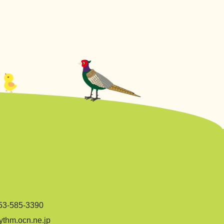
-585-3390
hm.ocn.ne.jp