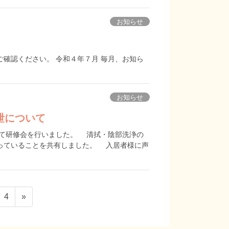
お知らせ
確認ください。 令和４年７月 毎月、お知ら
お知らせ
泄について
いて研修会を行いました。 清拭・陰部洗浄の
っていることを共有しました。 入居者様に声
ペ
4
»
ー
ジ