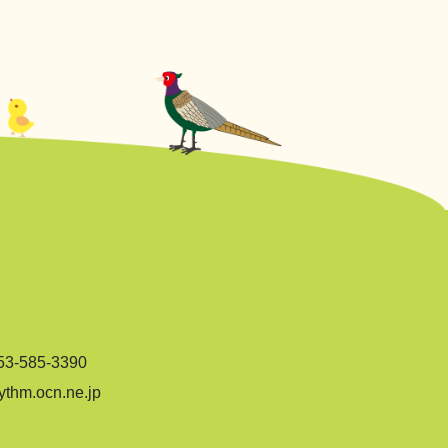
-585-3390
hm.ocn.ne.jp