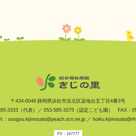
〒434-0046 静岡県浜松市浜北区染地台五丁目4番3号
585-3333（代表）／ 053-585-3375（認定こども園） FAX：053
gou.kijinosato@peach.ocn.ne.jp ／ hoiku.kijinosato@rhyt
PV：
167777